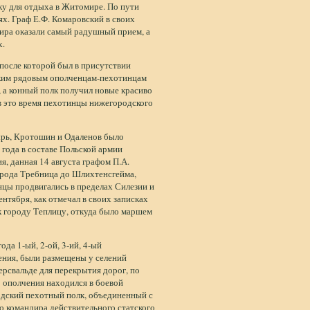
ку для отдыха в Житомире. По пути
ях. Граф Е.Ф. Комаровский в своих
ра оказали самый радушный прием, а
х.
после которой был в присутствии
ским рядовым ополченцам-пехотинцам
, а конный полк получил новые красиво
в это время пехотинцы нижегородского
ырь, Кротошин и Одаленов было
 года в составе Польской армии
, данная 14 августа графом П.А.
орода Требница до Шлихтенсгейма,
нцы продвигались в пределах Силезии и
нтября, как отмечал в своих записках
 городу Теплицу, откуда было маршем
да 1-ый, 2-ой, 3-ий, 4-ый
ения, были размещены у селений
ерсвальде для перекрытия дорог, по
 ополчения находился в боевой
одский пехотный полк, объединенный с
о командира действительного статского