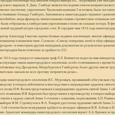
городцы-ополченцы под началом генерал-майора Н.С. Муромцева уже находили
узского маршала Л. Даву. Гамбург являлся последним очагом неприятельского
жское ополчение, укрепленное Уральским казачьим 3-м полком, было поставле
ествлявших блокаду Гамбурга. Запомнилось нижегородцам страшное сражение 
штейнбеке, когда французы значительными силами стремительно атаковали оп
 были отброшены к гамбургским укреплениям и понесли сильные потери. В фе
ельный трудный штурм городских стен. В середине мая 1814 года нижегородц
ратор Александр I высоко оценил боевые подвиги ополченцев: многие офице
 повышены в воинском чине. Согласно «Списку генералам, штаб и обер-офице
Дрездене» и некоторым другим наградным документам по результатам сражени
жегородцев были отмечены за храбрость (22).
е 1814 года генерал от кавалерии граф Л.Л. Беннигсен подал на имя императо
ьствующих чинов нижегородского ополчения, особо отличившихся о время бло
ебляемые под Дрезденом, Магдебургом и Гамбургом, более других имели труд
вительно оказали во всех противу неприятеля делах».
ндир нижегородского ополчения Н.С. Муромцев, проявивший себя умелым страт
водству в генерал-лейтенанты и впоследствии к награждению орденом святог
го полка П.Ф. Козлов представлялся к награждению орденом святой Анны 1-ой
ого полковник Я.И. Каратаев был представлен к производству в генерал-майор
тавлен к ордену святой Анны 3-степени с алмазами, подполковник А.П. Ровинс
 майоры Ф.М. Стремоухов и Ф.А. Токарев удостоены орденами святой Анны 2-
3-ей степени была незаурядная храбрость молодых офицеров В.Я. Зубова и Н
ния. Адъютант командира нижегородского ополчения корнет А.А. Крюков за п