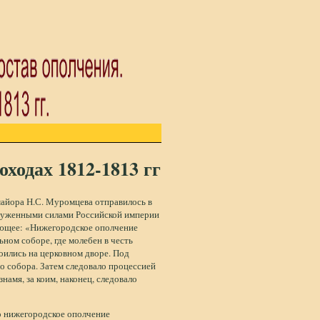
ходах 1812-1813 гг
майора Н.С. Муромцева отправилось в
руженными силами Российской империи
дующее: «Нижегородское ополчение
ьном соборе, где молебен в честь
ились на церковном дворе. Под
о собора. Затем следовало процессией
намя, за коим, наконец, следовало
о нижегородское ополчение