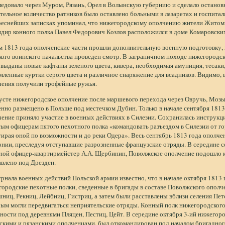
едовало через Муром, Рязань, Орел в Волынскую губернию и сделало останов
тельное количество ратников было оставлено больными в лазаретах и госпитал
реснейших записках упоминал, что нижегородскому ополчению жители Житоми
ндир конного полка Павел Федорович Козлов расположился в доме Комаровски
м 1813 года ополченские части прошли дополнительную военную подготовку, 
кого воинского начальства проведен смотр. В заграничном походе нижегород
выданы новые кафтаны зеленого цвета, кивера, необходимая амуниция, тесаки
ленные куртки серого цвета и различное снаряжение для всадников. Видимо, 
чения получили трофейные ружья.
густе нижегородское ополчение после маршевого перехода через Овручь, Моз
нно размещено в Польше под местечком Дубин. Только в начале сентября 1813
ение приняло участие в военных действиях в Силезии. Сохранилась инструкция
тым офицерам пятого пехотного полка «командовать разъездом в Силезии от г
ирая оной по возможности и до реки Одера». Весь сентябрь 1813 года ополче
нии, преследуя отступавшие разрозненные французские отряды. В середине се
ной офицер-квартирмейстер А.А. Щербинин, Поволжское ополчение подошло к
влено под Дрезден.
рнала военных действий Польской армии известно, что в начале октября 1813 го
ородские пехотные полки, сведенные в бригады в составе Поволжского ополч
иц, Рекниц, Лейбниц, Гистриц, а затем были расставлены вблизи селения Пет
ым могли передвигаться неприятельские отряды. Конный полк нижегородского
ности под деревнями Пляцен, Пестиц, Цейт. В середине октября 3-ий нижегор
скими и рязанскими ополченцами, был откомандирован под началом бригадног