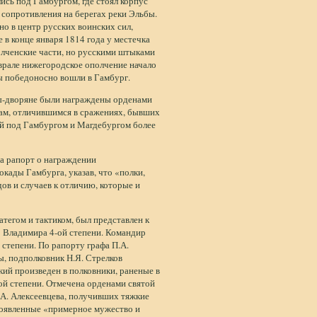
сь под Гамбургом, где стоял корпус
 сопротивления на берегах реки Эльбы.
но в центр русских воинских сил,
в конце января 1814 года у местечка
олченские части, но русскими штыками
врале нижегородское ополчение начало
ы победоносно вошли в Гамбург.
ры-дворяне были награждены орденами
рам, отличившимся в сражениях, бывших
й под Гамбургом и Магдебургом более
ра рапорт о награждении
кады Гамбурга, указав, что «полки,
ов и случаев к отличию, которые и
егом и тактиком, был представлен к
о Владимира 4-ой степени. Командир
 степени. По рапорту графа П.А.
ы, подполковник Н.Я. Стрелков
кий произведен в полковники, раненые в
ой степени. Отмечена орденами святой
.А. Алексеевцева, получивших тяжкие
роявленные «примерное мужество и