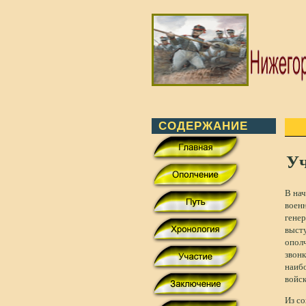
СОДЕРЖАНИЕ
Уч
В нач
воен
гене
высту
опол
звонк
наибо
войск
Из с