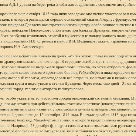
ника А.Д. Гурьева на берег реки Эльбы для соединения с союзными австрийск
торой половине октября 1813 года нижегородское ополчение участвовало в к
резден, в котором размещался хорошо оснащенный сильный корпус французско
еон придавал Дрездену как стратегическому центру особо важное значение в 
довал войсками Поволжского ополчения при блокаде Дрездена генерал-лейтена
 боях особенно отличились отвагой и мужеством командир конного полка дейс
в, подполковник Н.Я. Стрелков и майор В.И. Мельников, тяжело изранены во в
порщик Н.А. Алексеевцев.
ое боевое испытание выпало на долю 3-го пехотного полка нижегородского о
в французов казанские ополченцы. В середине октября противник предпринял
, которые вначале не выдержали вражеского натиска, но затем отбросили фран
года после многочасового яростного боя под Рейхенбергом нижегородские оп
или массовый героизм, израсходовали все патроны, но штыками и пиками опр
едовали врага и подступили к стенам Дрездена. Через несколько дней - 31 окт
ванный город, гарнизон которого капитулировал.
ет особо указать на то, что нижегородец ополченский сотенный начальник М
дного адъютанта при действительном статском советнике (впоследствии генера
анный памятный день назначен управляющим делами комендантской канцелярии
тельной должности до 15 сентября 1814 года. В начале декабря 1813 года ниж
точенных боях под Магдебургом, гарнизон которого предпринимал неоднокра
ения. Например, 23 декабря французы сильным натиском атаковали русские п
зенского ополчений не только устояли, но и заставили врага отступить в смятен