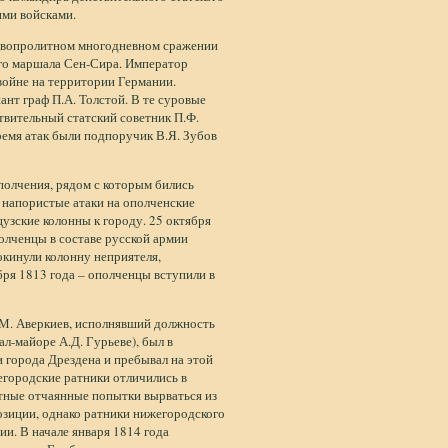
ими войсками.
ровопролитном многодневном сражении
го маршала Сен-Сира. Император
войне на территории Германии.
нт граф П.А. Толстой. В те суровые
твительный статский советник П.Ф.
ремя атак были подпоручик В.Я. Зубов
полчения, рядом с которым бились
 напористые атаки на ополченские
цузские колонны к городу. 25 октября
олченцы в составе русской армии
окинули колонну неприятеля,
ября 1813 года – ополченцы вступили в
.М. Аверкиев, исполнявший должность
л-майоре А.Д. Гурьеве), был в
 города Дрездена и пребывал на этой
егородские ратники отличились в
тные отчаянные попытки вырваться из
озиции, однако ратники нижегородского
ии. В начале января 1814 года