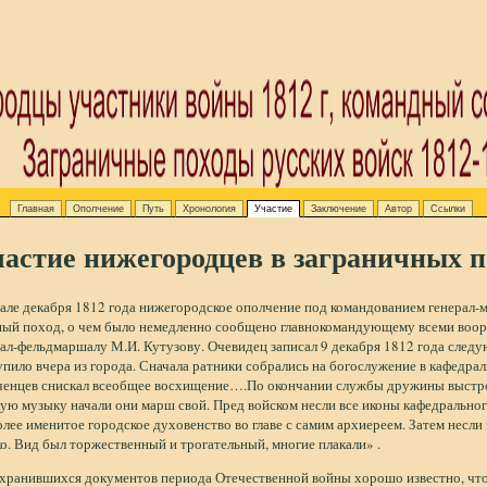
Главная
Ополчение
Путь
Хронология
Участие
Заключение
Автор
Ссылки
астие нижегородцев в заграничных по
але декабря 1812 года нижегородское ополчение под командованием генерал-
ный поход, о чем было немедленно сообщено главнокомандующему всеми воо
рал-фельдмаршалу М.И. Кутузову. Очевидец записал 9 декабря 1812 года сле
пило вчера из города. Сначала ратники собрались на богослужение в кафедрал
ченцев снискал всеобщее восхищение….По окончании службы дружины выстро
ую музыку начали они марш свой. Пред войском несли все иконы кафедральног
лее именитое городское духовенство во главе с самим архиереем. Затем несли з
о. Вид был торжественный и трогательный, многие плакали» .
охранившихся документов периода Отечественной войны хорошо известно, чт