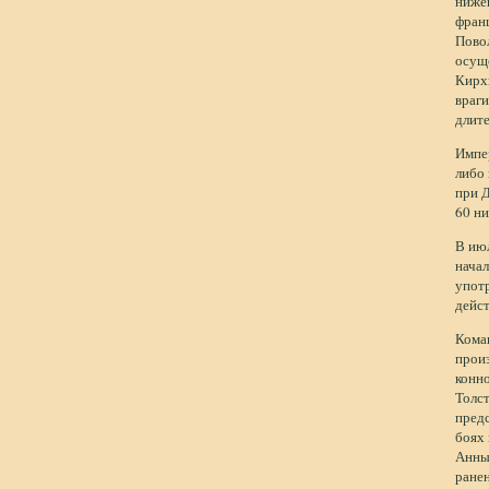
ниже
франц
Повол
осущ
Кирх
враги
длит
Импе
либо
при 
60 ни
В июл
начал
употр
дейст
Кома
произ
конно
Толст
предс
боях
Анны 
ране