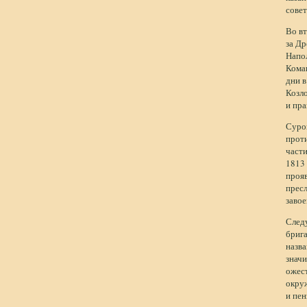
совет
Во в
за Д
Напол
Коман
дни в
Козло
и пра
Суров
проти
части
1813 
прояв
пресл
завое
Следу
брига
назв
значи
ожес
окруж
и пен