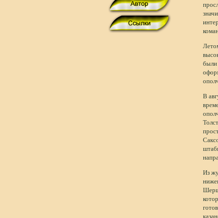
просл
значи
инте
кома
Лето
высо
были 
оформ
опол
В ав
време
ополч
Толс
прост
Саксо
штаб
напра
Из жу
нижег
Шершн
котор
готов
казан