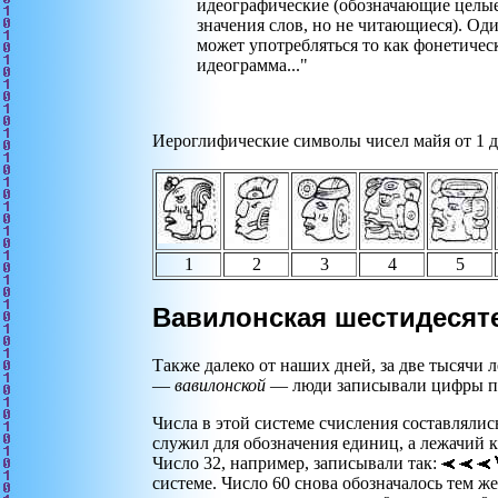
идеографические (обозначающие целые
значения слов, но не читающиеся). Оди
может употребляться то как фонетическ
идеограмма..."
Иероглифические символы чисел майя от 1 д
1
2
3
4
5
Вавилонская шестидесят
Также далеко от наших дней, за две тысячи л
—
вавилонской
— люди записывали цифры по
Числа в этой системе счисления составлялис
служил для обозначения единиц, а лежачий
Число 32, например, записывали так:
системе. Число 60 снова обозначалось тем ж