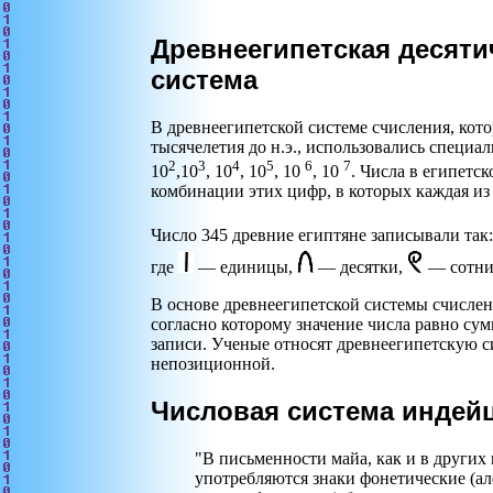
Древнеегипетская десят
система
В древнеегипетской системе счисления, кото
тысячелетия до н.э., использовались специал
2
3
4
5
6
7
10
,10
, 10
, 10
, 10
, 10
. Числа в египетс
комбинации этих цифр, в которых каждая из 
Число 345 древние египтяне записывали так
где
— единицы,
— десятки,
— сотни
В основе древнеегипетской системы счисле
согласно которому значение числа равно су
записи. Ученые относят древнеегипетскую с
непозиционной.
Числовая система индей
"В письменности майа, как и в других
употребляются знаки фонетические (ал