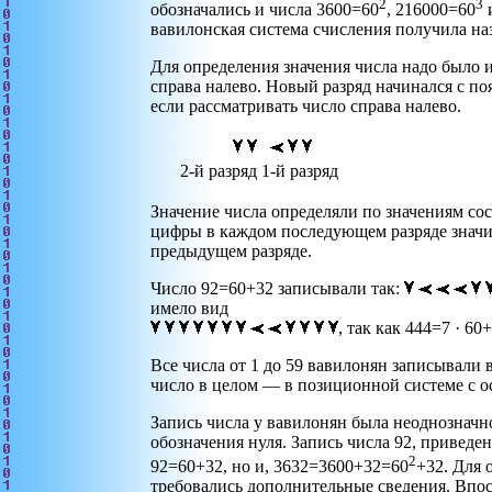
2
3
обозначались и числа 3600=60
, 216000=60
и
вавилонская система счисления получила н
Для определения значения числа надо было 
справа налево. Новый разряд начинался с по
если рассматривать число справа налево.
2-й разряд
1-й разряд
Значение числа определяли по значениям сос
цифры в каждом последующем разряде значил
предыдущем разряде.
Число 92=60+32 записывали так:
имело вид
, так как 444=7 · 60+
Все числа от 1 до 59 вавилонян записывали 
число в целом — в позиционной системе с о
Запись числа у вавилонян была неоднозначн
обозначения нуля. Запись числа 92, приведен
2
92=60+32, но и, 3632=3600+32=60
+32. Для 
требовались дополнительные сведения. Впо