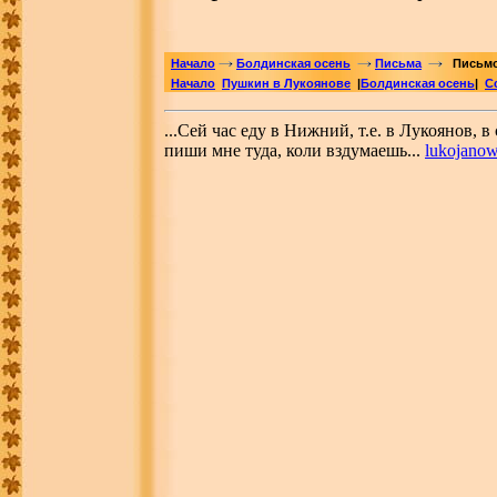
Начало
Болдинская осень
Письма
Письм
Начало
Пушкин в Лукоянове
|
Болдинская осень
|
С
...Сей час еду в Нижний, т.е. в Лукоянов, в
пиши мне туда, коли вздумаешь...
lukojano