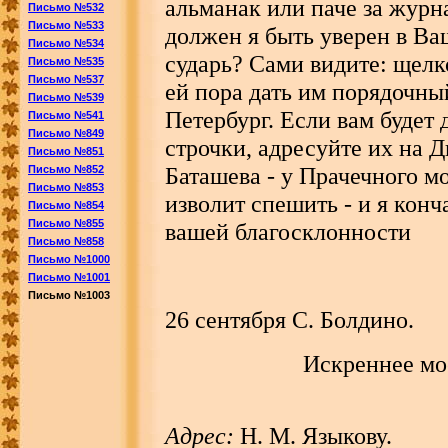
альманак или паче за журнал
Письмо №532
Письмо №533
должен я быть уверен в Ва
Письмо №534
сударь? Сами видите: щелк
Письмо №535
Письмо №537
ей пора дать им порядочны
Письмо №539
Петербург. Если вам будет 
Письмо №541
Письмо №849
строчки, адресуйте их на
Письмо №851
Баташева - у Прачечного м
Письмо №852
Письмо №853
изволит спешить - и я конч
Письмо №854
Письмо №855
вашей благосклонности
Письмо №858
Письмо №1000
Письмо №1001
Письмо №1003
26 сентября С. Болдино.
Искреннее мо
Адрес:
Н. М. Языкову.