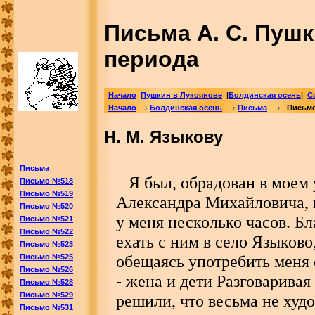
Письма А. С. Пуш
периода
Начало
Пушкин в Лукоянове
|
Болдинская осень
|
С
Начало
Болдинская осень
Письма
Письм
Н. М. Языкову
Письма
Я был, обрадован в моем 
Письмо №518
Письмо №519
Александра Михайловича,
Письмо №520
у меня несколько часов. Б
Письмо №521
Письмо №522
ехать с ним в село Языково
Письмо №523
обещаясь употребить меня 
Письмо №525
Письмо №526
- жена и дети Разговарива
Письмо №528
Письмо №529
решили, что весьма не худ
Письмо №531